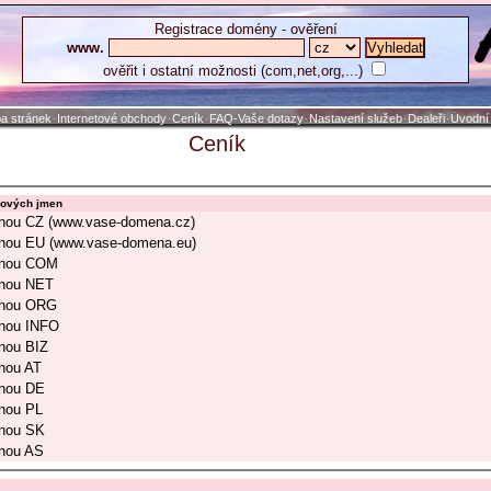
Registrace domény - ověření
www.
ověřit i ostatní možnosti (com,net,org,...)
a stránek
Internetové obchody
Ceník
FAQ-Vaše dotazy
Nastavení služeb
Dealeři
Úvodní
·
·
·
·
·
·
Ceník
nových jmen
onou CZ (www.vase-domena.cz)
onou EU (www.vase-domena.eu)
onou COM
onou NET
onou ORG
onou INFO
nou BIZ
nou AT
onou DE
nou PL
onou SK
onou AS