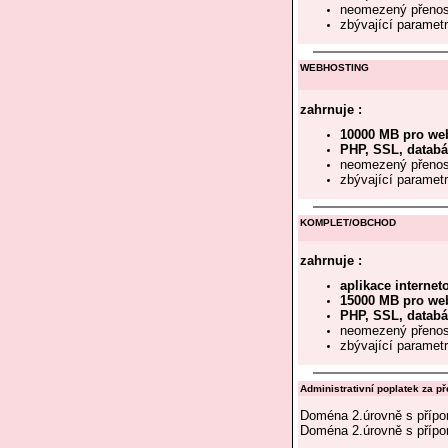
neomezený přenos
zbývající paramet
WEBHOSTING
zahrnuje :
10000 MB pro web
PHP, SSL, datab
neomezený přenos
zbývající paramet
KOMPLET/OBCHOD
zahrnuje :
aplikace interne
15000 MB pro web
PHP, SSL, datab
neomezený přenos
zbývající parame
Administrativní poplatek za 
Doména 2.úrovně s příp
Doména 2.úrovně s přípo