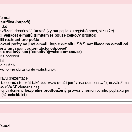
e-mail
tifikát (https://)
 dat
 zřízení domény 2. úrovně (vyjma poplatku registrátorovi, viz níže)
 velikost e-mailů (limitem je pouze celkový prostor)
B rozhraní pro poštu
vání pošty na jiný e-mail, kopie e-mailu, SMS notifikace na e-mail od
ora, antispam, automatická odpověď
t e-mailový koš ("cokoliv"@vase-domena.cz)
cká podpora
dat
ce služeb
ů ve formě obrázku do webstránek
právu prezentace
ntace můžete psát také bez www (stačí jen "vase-domena.cz"), nezáleží na
 (www.VASE-domena.cz)
istující domény
bezplatně prodloužený provoz
v rámci ročního poplatku po
(až několik let)
e-mail