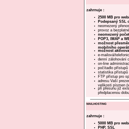
zahrnuje :
2500 MB pro web/
Podepsaný SSL cer
neomezený přenos
provoz a bezplatné
neomezený počet i
POP3, IMAP a WE
možnost přesměro
mobilního operát
možnost aktivova
e-mailová/telefoni
denní zálohování 
on-line administra
počítadlo přístup
statistika přístupů
FTP přístup pro s
adresu Vaší preze
velikosti písmen
při přesunu již ex
předplacenou dobu 
MAILHOSTING
zahrnuje :
5000 MB pro web/
PHP, SSL