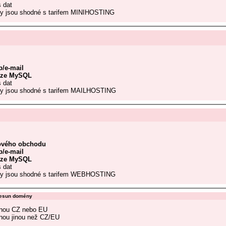
 dat
ry jsou shodné s tarifem MINIHOSTING
/e-mail
áze MySQL
 dat
ry jsou shodné s tarifem MAILHOSTING
tového obchodu
/e-mail
áze MySQL
 dat
try jsou shodné s tarifem WEBHOSTING
přesun domény
onou CZ nebo EU
nou jinou než CZ/EU