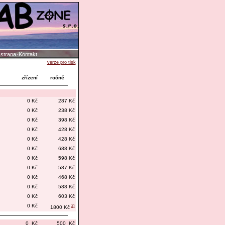
 strana
Kontakt
·
verze pro tisk
zřízení
ročně
0 Kč
287 Kč
0 Kč
238 Kč
0 Kč
398 Kč
0 Kč
428 Kč
0 Kč
428 Kč
0 Kč
688 Kč
0 Kč
598 Kč
0 Kč
587 Kč
0 Kč
468 Kč
0 Kč
588 Kč
0 Kč
603 Kč
0 Kč
2)
1800 Kč
0 Kč
500 Kč