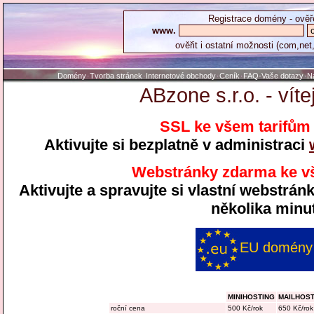
Registrace domény - ověř
www.
ověřit i ostatní možnosti (com,net,
Domény
Tvorba stránek
Internetové obchody
Ceník
FAQ-Vaše dotazy
N
·
·
·
·
·
ABzone s.r.o. - víte
SSL ke všem tarifům
Aktivujte si bezplatně v administraci
Webstránky zdarma ke vš
Aktivujte a spravujte si vlastní webstr
několika minu
EU domény
MINIHOSTING
MAILHOST
roční cena
500 Kč/rok
650 Kč/rok