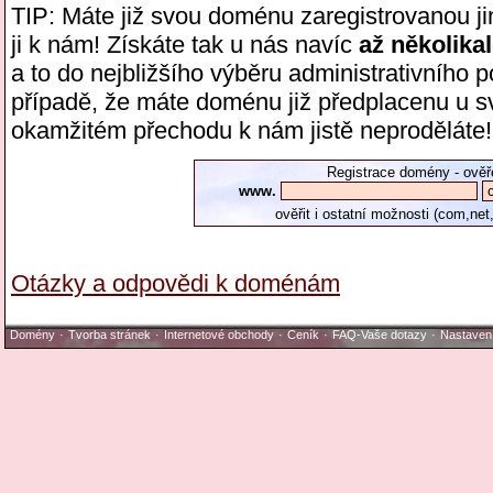
TIP: Máte již svou doménu zaregistrovanou ji
ji k nám! Získáte tak u nás navíc
až několik
a to do nejbližšího výběru administrativního p
případě, že máte doménu již předplacenu u sv
okamžitém přechodu k nám jistě neproděláte!
Registrace domény - ověř
www.
ověřit i ostatní možnosti (com,net,
Otázky a odpovědi k doménám
Domény
·
Tvorba stránek
·
Internetové obchody
·
Ceník
·
FAQ-Vaše dotazy
·
Nastaven